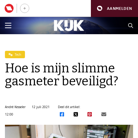
AANMELDEN
Tech
Hoe is mijn slimme
gasmeter beveiligd?
André Kesseler
12 juli 2021
Deel dit artikel:
12:00