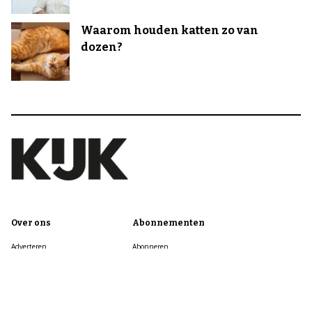
Waarom houden katten zo van
dozen?
Over ons
Abonnementen
Adverteren
Abonneren
Colofon
Nieuwsbrief
Cookie informatie
Mijn account
Cookie Instellingen
Contact