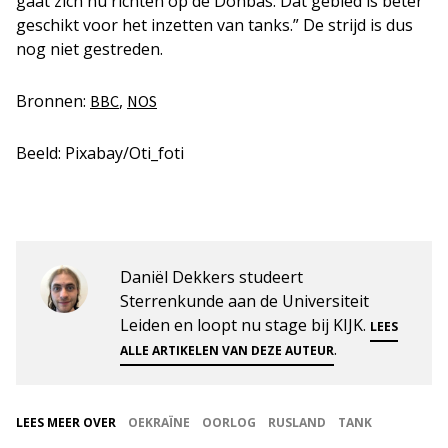
gaat zich nu richten op de Donbas. Dat gebied is beter
geschikt voor het inzetten van tanks.” De strijd is dus
nog niet gestreden.
Bronnen:
,
BBC
NOS
Beeld: Pixabay/Oti_foti
Daniël Dekkers studeert
Sterrenkunde aan de Universiteit
Leiden en loopt nu stage bij KIJK.
LEES
.
ALLE ARTIKELEN VAN DEZE AUTEUR
LEES MEER OVER
OEKRAÏNE
OORLOG
RUSLAND
TANK