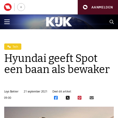
AANMELDEN
Tech
Hyundai geeft Spot
een baan als bewaker
Loys Bakker
21 september 2021
Deel dit artikel:
09:00