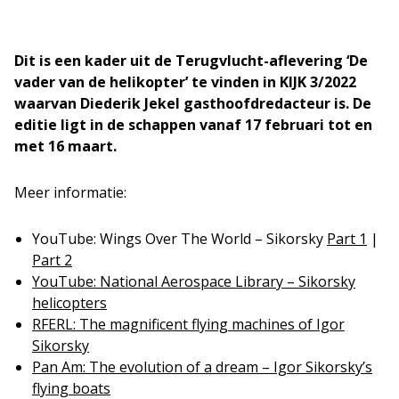
Dit is een kader uit de Terugvlucht-aflevering ‘De
vader van de helikopter’
te vinden in KIJK 3/2022
waarvan
Diederik Jekel gasthoofdredacteur
is
. De
editie ligt in de schappen vanaf 17 februari tot en
met 16 maart.
Meer informatie:
YouTube: Wings Over The World – Sikorsky
Part 1
|
Part 2
YouTube: National Aerospace Library – Sikorsky
helicopters
RFERL: The magnificent flying machines of Igor
Sikorsky
Pan Am: The evolution of a dream – Igor Sikorsky’s
flying boats