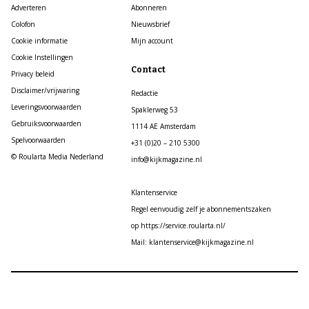
Adverteren
Abonneren
Colofon
Nieuwsbrief
Cookie informatie
Mijn account
Cookie Instellingen
Contact
Privacy beleid
Disclaimer/vrijwaring
Redactie
Leveringsvoorwaarden
Spaklerweg 53
Gebruiksvoorwaarden
1114 AE Amsterdam
Spelvoorwaarden
+31 (0)20 – 210 5300
© Roularta Media Nederland
info@kijkmagazine.nl
Klantenservice
Regel eenvoudig zelf je abonnementszaken
op https://service.roularta.nl/
Mail: klantenservice@kijkmagazine.nl