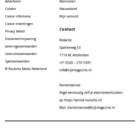
Adverteren
Abonneren
Colofon
Nieuwsbrief
Cookie informatie
Mijn account
Cookie Instellingen
Contact
Privacy beleid
Disclaimer/vrijwaring
Redactie
Leveringsvoorwaarden
Spaklerweg 53
Gebruiksvoorwaarden
1114 AE Amsterdam
Spelvoorwaarden
+31 (0)20 – 210 5300
© Roularta Media Nederland
info@kijkmagazine.nl
Klantenservice
Regel eenvoudig zelf je abonnementszaken
op https://service.roularta.nl/
Mail: klantenservice@kijkmagazine.nl