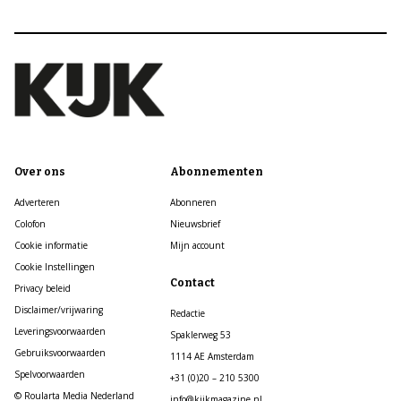
Over ons
Abonnementen
Adverteren
Abonneren
Colofon
Nieuwsbrief
Cookie informatie
Mijn account
Cookie Instellingen
Contact
Privacy beleid
Disclaimer/vrijwaring
Redactie
Leveringsvoorwaarden
Spaklerweg 53
Gebruiksvoorwaarden
1114 AE Amsterdam
Spelvoorwaarden
+31 (0)20 – 210 5300
© Roularta Media Nederland
info@kijkmagazine.nl