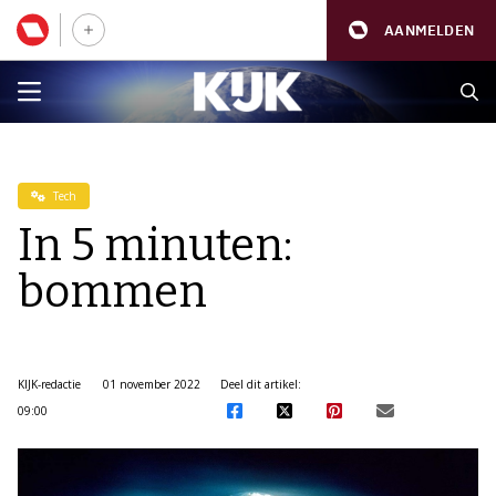
AANMELDEN
Tech
In 5 minuten:
bommen
KIJK-redactie
01 november 2022
Deel dit artikel:
09:00