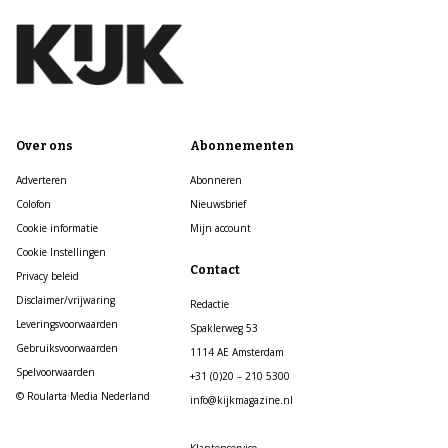
Over ons
Abonnementen
Adverteren
Abonneren
Colofon
Nieuwsbrief
Cookie informatie
Mijn account
Cookie Instellingen
Contact
Privacy beleid
Disclaimer/vrijwaring
Redactie
Leveringsvoorwaarden
Spaklerweg 53
Gebruiksvoorwaarden
1114 AE Amsterdam
Spelvoorwaarden
+31 (0)20 – 210 5300
© Roularta Media Nederland
info@kijkmagazine.nl
Klantenservice