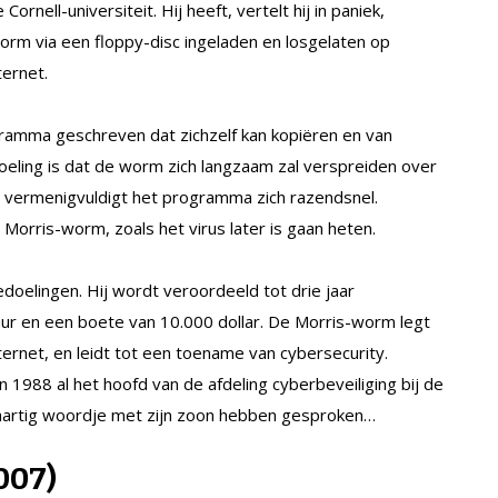
 Cornell-universiteit. Hij heeft, vertelt hij in paniek,
orm via een floppy-disc ingeladen en losgelaten op
ternet.
gramma geschreven dat zichzelf kan kopiëren en van
ling is dat de worm zich langzaam zal verspreiden over
p vermenigvuldigt het programma zich razendsnel.
rris-worm, zoals het virus later is gaan heten.
doelingen. Hij wordt veroordeeld tot drie jaar
uur en een boete van 10.000 dollar. De Morris-worm legt
internet, en leidt tot een toename van cybersecurity.
in 1988 al het hoofd van de afdeling cyberbeveiliging bij de
n hartig woordje met zijn zoon hebben gesproken…
007)