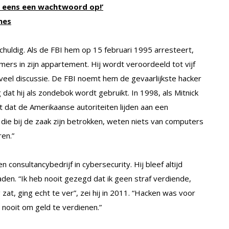
et eens een wachtwoord op!’
nes
huldig. Als de FBI hem op 15 februari 1995 arresteert,
rs in zijn appartement. Hij wordt veroordeeld tot vijf
 veel discussie. De FBI noemt hem de gevaarlijkste hacker
dat hij als zondebok wordt gebruikt. In 1998, als Mitnick
st dat de Amerikaanse autoriteiten lijden aan een
 die bij de zaak zijn betrokken, weten niets van computers
ren.”
n consultancybedrijf in cybersecurity. Hij bleef altijd
daden. “Ik heb nooit gezegd dat ik geen straf verdiende,
at, ging echt te ver”, zei hij in 2011. “Hacken was voor
t nooit om geld te verdienen.”