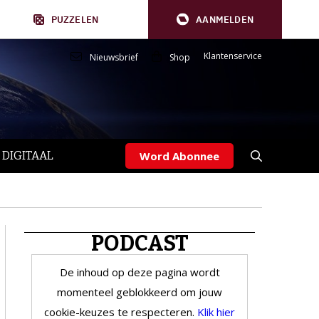
PUZZELEN
AANMELDEN
Klantenservice
Nieuwsbrief
Shop
 DIGITAAL
Word Abonnee
PODCAST
De inhoud op deze pagina wordt
momenteel geblokkeerd om jouw
cookie-keuzes te respecteren.
Klik hier