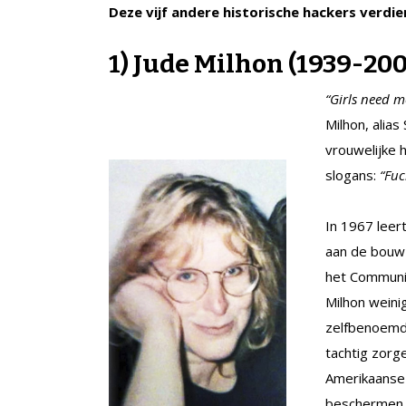
Deze vijf andere historische hackers verdie
1) Jude Milhon (1939-200
“Girls need 
Milhon, alia
vrouwelijke 
slogans:
“Fuc
In 1967 leer
aan de bouw 
het Communit
Milhon weini
zelfbenoemd 
tachtig zorg
Amerikaanse 
beschermen, v