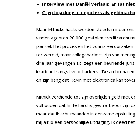
Interview met Daniël Verlaan: ‘Er zat ni
Cryptojacking: computers als geldmachi
Maar Mitnicks hacks werden steeds minder onsc
vinden agenten 20.000 gestolen creditcardnumme
jaar cel. Het proces en het vonnis veroorzaken
ter wereld, maar collegahackers zijn van mening 
drie jaar gevangen zit, zegt een bevriende juri
irrationele angst voor hackers: “De ambtenaren
en zijn bang dat Kevin met elektronica kan tove
Mitnick verdiende tot zijn overlijden geld met ee
volhouden dat hij te hard is gestraft voor zijn 
maar dat ik acht maanden in eenzame opsluiting z
mij altijd een persoonlijke uitdaging. Ik deed he