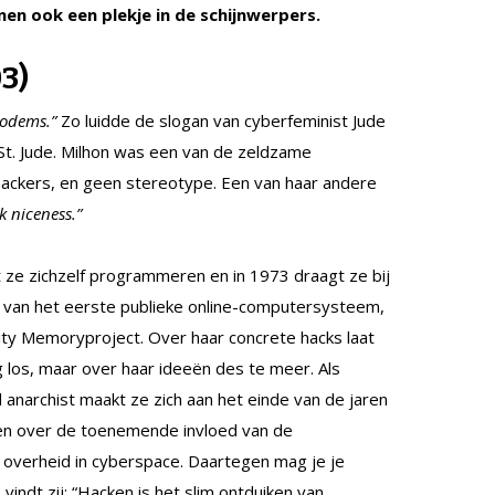
nen ook een plekje in de schijnwerpers.
3)
modems.”
Zo luidde de slogan van cyberfeminist Jude
s St. Jude. Milhon was een van de zeldzame
hackers, en geen stereotype. Een van haar andere
k niceness.”
t ze zichzelf programmeren en in 1973 draagt ze bij
van het eerste publieke online-computersysteem,
y Memoryproject. Over haar concrete hacks laat
g los, maar over haar ideeën des te meer. Als
anarchist maakt ze zich aan het einde van de jaren
en over de toenemende invloed van de
overheid in cyberspace. Daartegen mag je je
indt zij: “Hacken is het slim ontduiken van