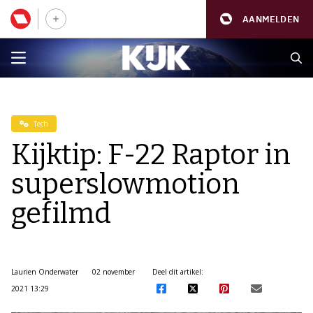
AANMELDEN
Tech
Kijktip: F-22 Raptor in
superslowmotion
gefilmd
Laurien Onderwater
02 november
Deel dit artikel:
2021 13:29