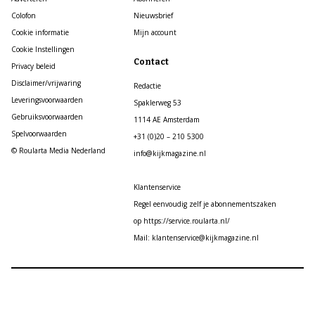
Colofon
Nieuwsbrief
Cookie informatie
Mijn account
Cookie Instellingen
Contact
Privacy beleid
Disclaimer/vrijwaring
Redactie
Leveringsvoorwaarden
Spaklerweg 53
Gebruiksvoorwaarden
1114 AE Amsterdam
Spelvoorwaarden
+31 (0)20 – 210 5300
© Roularta Media Nederland
info@kijkmagazine.nl
Klantenservice
Regel eenvoudig zelf je abonnementszaken
op https://service.roularta.nl/
Mail: klantenservice@kijkmagazine.nl