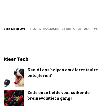
LEES MEER OVER
F-22
STRAALJAGER
US AIR FORCE
USAF
VS
Meer Tech
Kan AI ons helpen om dierentaal te
ontcijferen?
Zette onze liefde voor suiker de
breinevolutie in gang?