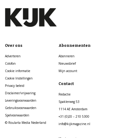
Over ons
Abonnementen
Adverteren
Abonneren
Colofon
Nieuwsbrief
Cookie informatie
Mijn account
Cookie Instellingen
Contact
Privacy beleid
Disclaimer/vrijwaring
Redactie
Leveringsvoorwaarden
Spaklerweg 53
Gebruiksvoorwaarden
1114 AE Amsterdam
Spelvoorwaarden
+31 (0)20 – 210 5300
© Roularta Media Nederland
info@kijkmagazine.nl