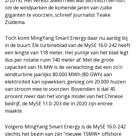
2/2019). Het vereist alleen heel wat technisch vernuft
om de windparken de komende jaren van zulke
giganten te voorzien, schreef journalist Teake
Zuidema.
Toch komt MingYang Smart Energy daar nu aardig bij
in de buurt. Elk turbineblad van de MySE 16.0-242 heeft
een lengte van 118 meter. Het puntje van het blad legt
dus per rotatie ruim 740 meter af. Met die grote
capaciteit van 16 MW is de verwachting dat een zo’n
windturbine jaarlijks 80.000 MWh (80 GWh) aan
elektriciteit kan opwekken; genoeg om 20.000 huizen
van stroom mee te voorzien. Bovendien is dat 45
procent meer dan het vorige model van het Chinese
bedrijf, de MySE 11.0-203 die in 2020 zijn entree
maakte.
Volgens MingYang Smart Energy is de MySE 16.0-242
slechts het begin van zijn “nieuwe 15MW+ offshore