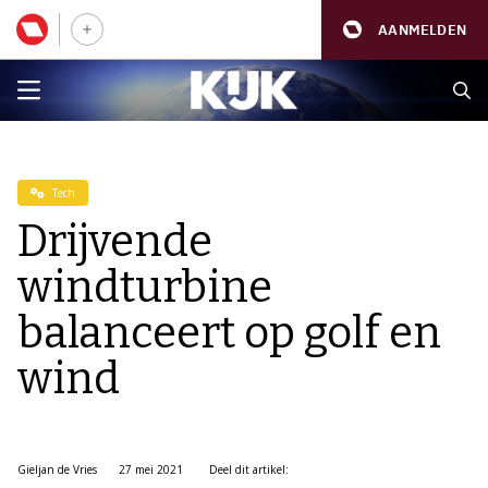
AANMELDEN
Tech
Drijvende
windturbine
balanceert op golf en
wind
Gieljan de Vries
27 mei 2021
Deel dit artikel: