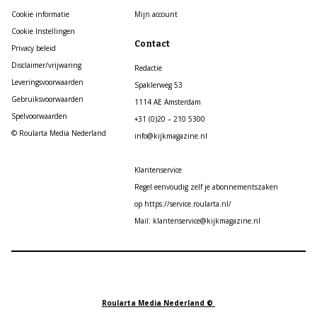
Cookie informatie
Mijn account
Cookie Instellingen
Contact
Privacy beleid
Disclaimer/vrijwaring
Redactie
Leveringsvoorwaarden
Spaklerweg 53
Gebruiksvoorwaarden
1114 AE Amsterdam
Spelvoorwaarden
+31 (0)20 – 210 5300
© Roularta Media Nederland
info@kijkmagazine.nl
Klantenservice
Regel eenvoudig zelf je abonnementszaken
op https://service.roularta.nl/
Mail: klantenservice@kijkmagazine.nl
Roularta Media Nederland ©