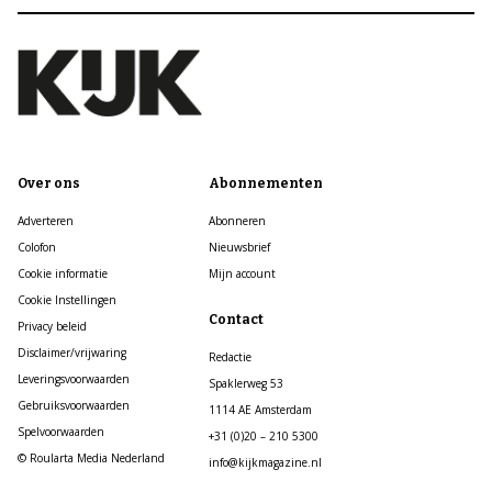
Over ons
Abonnementen
Adverteren
Abonneren
Colofon
Nieuwsbrief
Cookie informatie
Mijn account
Cookie Instellingen
Contact
Privacy beleid
Disclaimer/vrijwaring
Redactie
Leveringsvoorwaarden
Spaklerweg 53
Gebruiksvoorwaarden
1114 AE Amsterdam
Spelvoorwaarden
+31 (0)20 – 210 5300
© Roularta Media Nederland
info@kijkmagazine.nl