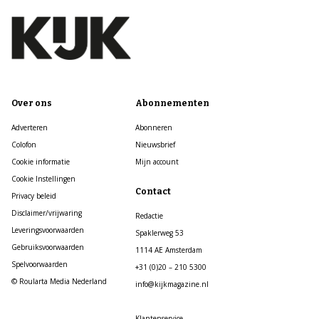
Over ons
Abonnementen
Adverteren
Abonneren
Colofon
Nieuwsbrief
Cookie informatie
Mijn account
Cookie Instellingen
Contact
Privacy beleid
Disclaimer/vrijwaring
Redactie
Leveringsvoorwaarden
Spaklerweg 53
Gebruiksvoorwaarden
1114 AE Amsterdam
Spelvoorwaarden
+31 (0)20 – 210 5300
© Roularta Media Nederland
info@kijkmagazine.nl
Klantenservice