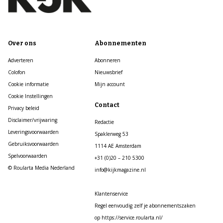
Over ons
Abonnementen
Adverteren
Abonneren
Colofon
Nieuwsbrief
Cookie informatie
Mijn account
Cookie Instellingen
Contact
Privacy beleid
Disclaimer/vrijwaring
Redactie
Leveringsvoorwaarden
Spaklerweg 53
Gebruiksvoorwaarden
1114 AE Amsterdam
Spelvoorwaarden
+31 (0)20 – 210 5300
© Roularta Media Nederland
info@kijkmagazine.nl
Klantenservice
Regel eenvoudig zelf je abonnementszaken
op https://service.roularta.nl/