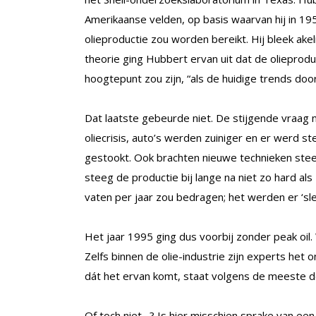
Amerikaanse velden, op basis waarvan hij in 1
olieproductie zou worden bereikt. Hij bleek akel
theorie ging Hubbert ervan uit dat de olieprodu
hoogtepunt zou zijn, “als de huidige trends doo
Dat laatste gebeurde niet. De stijgende vraag n
oliecrisis, auto’s werden zuiniger en er werd s
gestookt. Ook brachten nieuwe technieken steed
steeg de productie bij lange na niet zo hard als
vaten per jaar zou bedragen; het werden er ‘slec
Het jaar 1995 ging dus voorbij zonder peak oil.
Zelfs binnen de olie-industrie zijn experts het
dát het ervan komt, staat volgens de meeste d
Of toch niet…? Is hier misschien sprake van ee