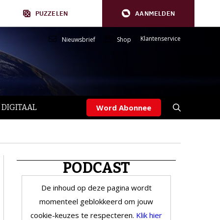
PUZZELEN
AANMELDEN
Klantenservice
Nieuwsbrief
Shop
 DIGITAAL
Word Abonnee
PODCAST
De inhoud op deze pagina wordt
momenteel geblokkeerd om jouw
cookie-keuzes te respecteren.
Klik hier