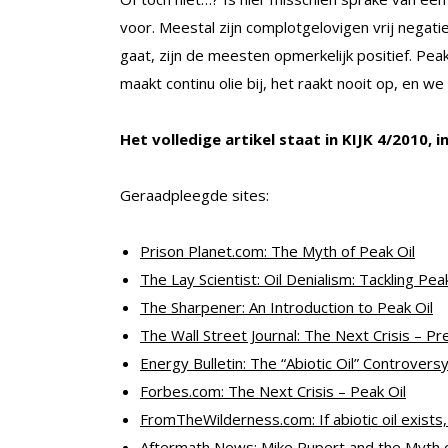
voor. Meestal zijn complotgelovigen vrij negati
gaat, zijn de meesten opmerkelijk positief. Pea
maakt continu olie bij, het raakt nooit op, en we
Het volledige artikel staat in KIJK 4/2010, 
Geraadpleegde sites:
Prison Planet.com: The Myth of Peak Oil
The Lay Scientist: Oil Denialism: Tackling Pe
The Sharpener: An Introduction to Peak Oil
The Wall Street Journal: The Next Crisis – Pr
Energy Bulletin: The “Abiotic Oil” Controvers
Forbes.com: The Next Crisis – Peak Oil
FromTheWilderness.com: If abiotic oil exists,
Aftermath News: Mike Rupert and the Myth o