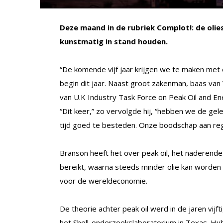
Deze maand in de rubriek Complot!: de oli
kunstmatig in stand houden.
“De komende vijf jaar krijgen we te maken met e
begin dit jaar. Naast groot zakenman, baas van 
van U.K Industry Task Force on Peak Oil and En
“Dit keer,” zo vervolgde hij, “hebben we de ge
tijd goed te besteden. Onze boodschap aan reger
Branson heeft het over peak oil, het naderend
bereikt, waarna steeds minder olie kan worde
voor de wereldeconomie.
De theorie achter peak oil werd in de jaren vi
het Shell-onderzoekslaboratorium in Texas. Hub