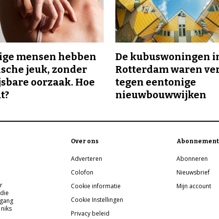
ge mensen hebben
De kubuswoningen i
sche jeuk, zonder
Rotterdam waren ve
sbare oorzaak. Hoe
tegen eentonige
t?
nieuwbouwwijken
Over ons
Abonnement
Adverteren
Abonneren
Colofon
Nieuwsbrief
r
Cookie informatie
Mijn account
 die
Cookie Instellingen
pgang
 niks
Privacy beleid