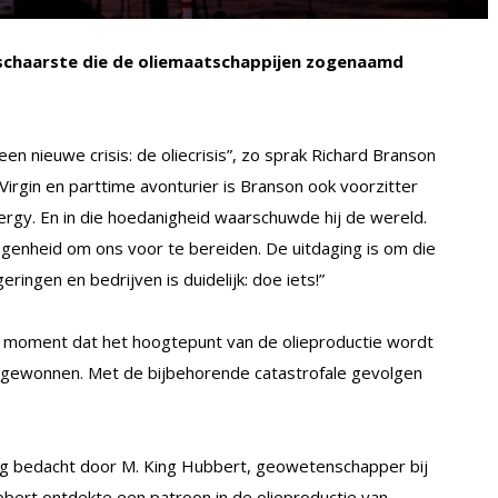
eschaarste die de oliemaatschappijen zogenaamd
en nieuwe crisis: de oliecrisis”, zo sprak Richard Branson
Virgin en parttime avonturier is Branson ook voorzitter
ergy. En in die hoedanigheid waarschuwde hij de wereld.
legenheid om ons voor te bereiden. De uitdaging is om die
ingen en bedrijven is duidelijk: doe iets!”
e moment dat het hoogtepunt van de olieproductie wordt
n gewonnen. Met de bijbehorende catastrofale gevolgen
jftig bedacht door M. King Hubbert, geowetenschapper bij
bert ontdekte een patroon in de olieproductie van