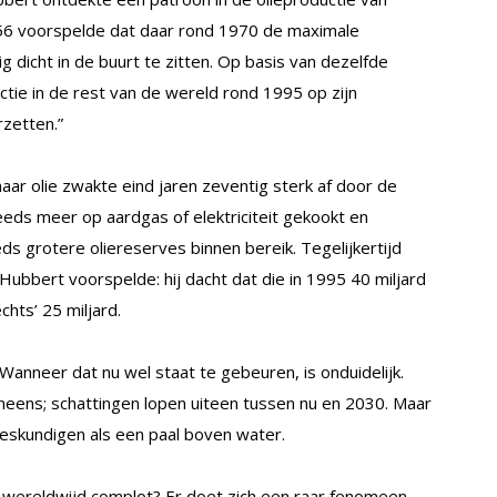
956 voorspelde dat daar rond 1970 de maximale
ig dicht in de buurt te zitten. Op basis van dezelfde
ctie in de rest van de wereld rond 1995 op zijn
rzetten.”
aar olie zwakte eind jaren zeventig sterk af door de
teeds meer op aardgas of elektriciteit gekookt en
s grotere oliereserves binnen bereik. Tegelijkertijd
 Hubbert voorspelde: hij dacht dat die in 1995 40 miljard
hts’ 25 miljard.
 Wanneer dat nu wel staat te gebeuren, is onduidelijk.
 oneens; schattingen lopen uiteen tussen nu en 2030. Maar
eskundigen als een paal boven water.
n wereldwijd complot? Er doet zich een raar fenomeen