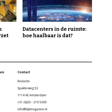
n
Datacenters in de ruimte:
rzet
hoe haalbaar is dat?
en
Contact
Redactie
Spaklerweg 53
1114 AE Amsterdam
+31 (0)20 – 210 5300
info@kijkmagazine.nl