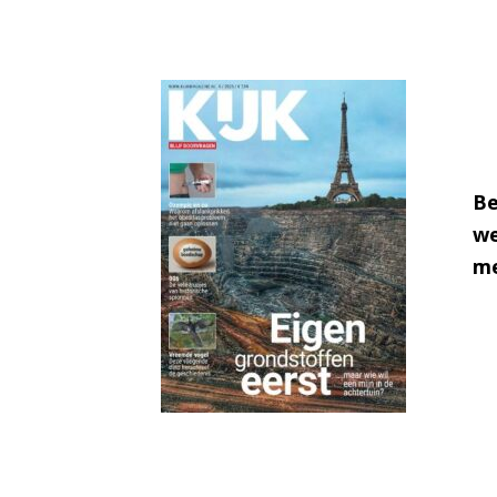
Be
we
me