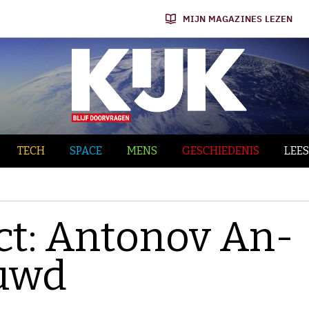
MIJN MAGAZINES LEZEN
TECH
SPACE
MENS
GESCHIEDENIS
LEES
ect: Antonov An-
ouwd