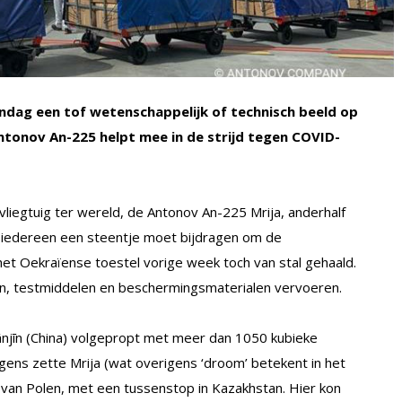
dag een tof wetenschappelijk of technisch beeld op
Antonov An-225 helpt mee in de strijd tegen COVID-
iegtuig ter wereld, de Antonov An-225 Mrija, anderhalf
en iedereen een steentje moet bijdragen om de
het Oekraïense toestel vorige week toch van stal gehaald.
en, testmiddelen en beschermingsmaterialen vervoeren.
ānjīn (China) volgepropt met meer dan 1050 kubieke
lgens zette Mrija (wat overigens ‘droom’ betekent in het
van Polen, met een tussenstop in Kazakhstan. Hier kon