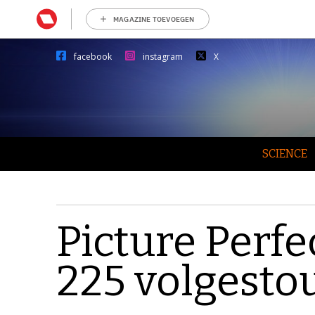
MAGAZINE TOEVOEGEN
facebook
instagram
X
SCIENCE
Picture Perf
225 volgest