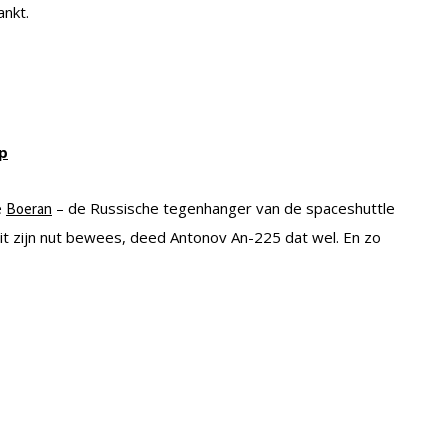
tankt.
ep
e
– de Russische tegenhanger van de spaceshuttle
Boeran
it zijn nut bewees, deed Antonov An-225 dat wel. En zo