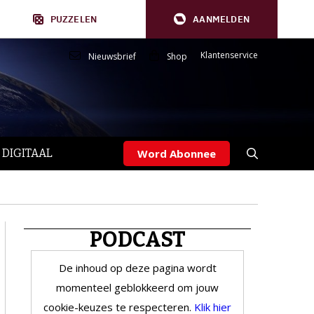
PUZZELEN
AANMELDEN
Klantenservice
Nieuwsbrief
Shop
 DIGITAAL
Word Abonnee
PODCAST
De inhoud op deze pagina wordt
momenteel geblokkeerd om jouw
cookie-keuzes te respecteren.
Klik hier