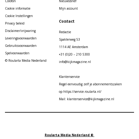
Colofon
Nieuwsbrief
Cookie informatie
Mijn account
Cookie Instellingen
Contact
Privacy beleid
Disclaimer/vrijwaring
Redactie
Leveringsvoorwaarden
Spaklerweg 53
Gebruiksvoorwaarden
1114 AE Amsterdam
Spelvoorwaarden
+31 (0)20 – 210 5300
© Roularta Media Nederland
info@kijkmagazine.nl
Klantenservice
Regel eenvoudig zelf je abonnementszaken
op https://service.roularta.nl/
Mail: klantenservice@kijkmagazine.nl
Roularta Media Nederland ©