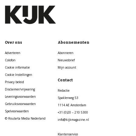
Over ons
Abonnementen
Adverteren
Abonneren
Colofon
Nieuwsbrief
Cookie informatie
Mijn account
Cookie Instellingen
Contact
Privacy beleid
Disclaimer/vrijwaring
Redactie
Leveringsvoorwaarden
Spaklerweg 53
Gebruiksvoorwaarden
1114 AE Amsterdam
Spelvoorwaarden
+31 (0)20 – 210 5300
© Roularta Media Nederland
info@kijkmagazine.nl
Klantenservice