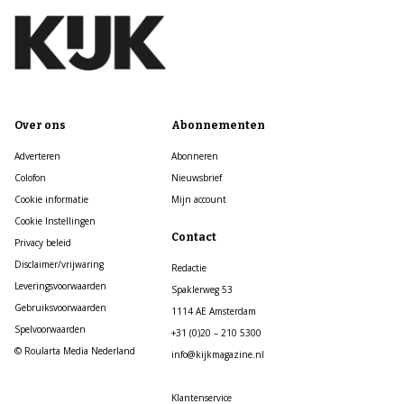
Over ons
Abonnementen
Adverteren
Abonneren
Colofon
Nieuwsbrief
Cookie informatie
Mijn account
Cookie Instellingen
Contact
Privacy beleid
Disclaimer/vrijwaring
Redactie
Leveringsvoorwaarden
Spaklerweg 53
Gebruiksvoorwaarden
1114 AE Amsterdam
Spelvoorwaarden
+31 (0)20 – 210 5300
© Roularta Media Nederland
info@kijkmagazine.nl
Klantenservice