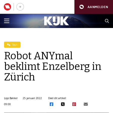
AANMELDEN
Tech
Robot ANYmal
beklimt Enzelberg in
Zürich
Loys Bakker
25 januari 2022
Deel dit artikel:
09:00