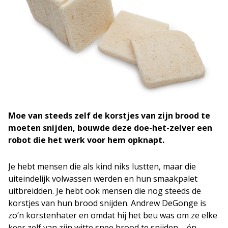
Moe van steeds zelf de korstjes van zijn brood te
moeten snijden, bouwde deze doe-het-zelver een
robot die het werk voor hem opknapt.
Je hebt mensen die als kind niks lustten, maar die
uiteindelijk volwassen werden en hun smaakpalet
uitbreidden. Je hebt ook mensen die nog steeds de
korstjes van hun brood snijden. Andrew DeGonge is
zo’n korstenhater en omdat hij het beu was om ze elke
keer zelf van zijn witte snee brood te snijden – én