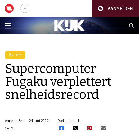
AANMELDEN
Tech
Supercomputer
Fugaku verplettert
snelheidsrecord
Annelies Bes
24 juni 2020
Deel dit artikel:
14:59