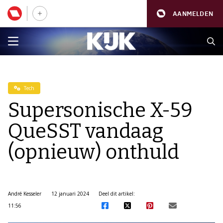
AANMELDEN
Tech
Supersonische X-59
QueSST vandaag
(opnieuw) onthuld
André Kesseler
12 januari 2024
Deel dit artikel:
11:56