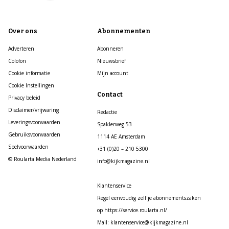
Over ons
Abonnementen
Adverteren
Abonneren
Colofon
Nieuwsbrief
Cookie informatie
Mijn account
Cookie Instellingen
Contact
Privacy beleid
Disclaimer/vrijwaring
Redactie
Leveringsvoorwaarden
Spaklerweg 53
Gebruiksvoorwaarden
1114 AE Amsterdam
Spelvoorwaarden
+31 (0)20 – 210 5300
© Roularta Media Nederland
info@kijkmagazine.nl
Klantenservice
Regel eenvoudig zelf je abonnementszaken
op https://service.roularta.nl/
Mail: klantenservice@kijkmagazine.nl