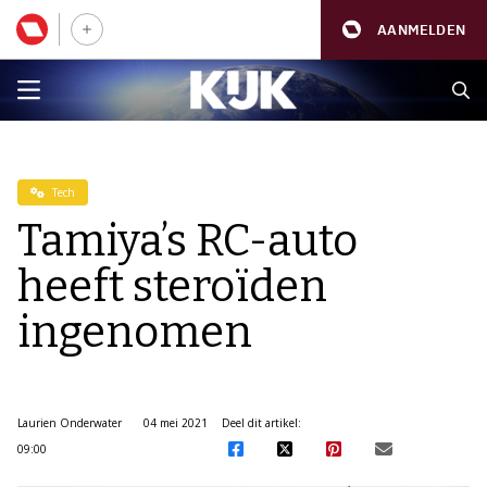
AANMELDEN
Tech
Tamiya’s RC-auto
heeft steroïden
ingenomen
Laurien Onderwater
04 mei 2021
Deel dit artikel:
09:00