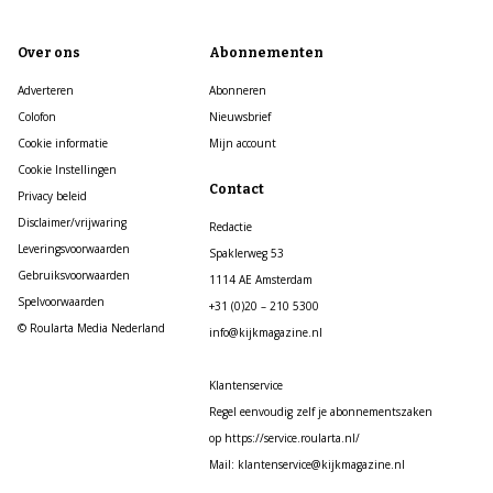
Over ons
Abonnementen
Adverteren
Abonneren
Colofon
Nieuwsbrief
Cookie informatie
Mijn account
Cookie Instellingen
Contact
Privacy beleid
Disclaimer/vrijwaring
Redactie
Leveringsvoorwaarden
Spaklerweg 53
Gebruiksvoorwaarden
1114 AE Amsterdam
Spelvoorwaarden
+31 (0)20 – 210 5300
© Roularta Media Nederland
info@kijkmagazine.nl
Klantenservice
Regel eenvoudig zelf je abonnementszaken
op https://service.roularta.nl/
Mail: klantenservice@kijkmagazine.nl