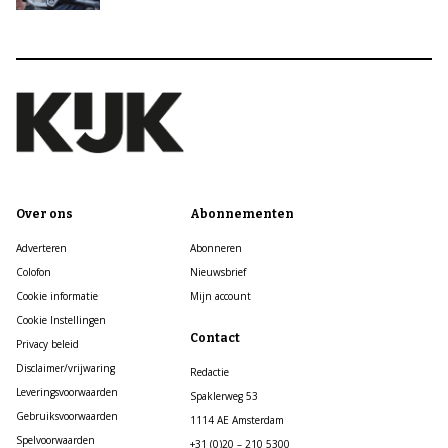
Over ons
Abonnementen
Adverteren
Abonneren
Colofon
Nieuwsbrief
Cookie informatie
Mijn account
Cookie Instellingen
Contact
Privacy beleid
Disclaimer/vrijwaring
Redactie
Leveringsvoorwaarden
Spaklerweg 53
Gebruiksvoorwaarden
1114 AE Amsterdam
Spelvoorwaarden
+31 (0)20 – 210 5300