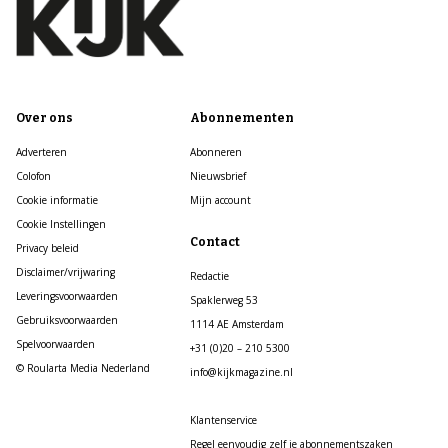
Over ons
Abonnementen
Adverteren
Abonneren
Colofon
Nieuwsbrief
Cookie informatie
Mijn account
Cookie Instellingen
Contact
Privacy beleid
Disclaimer/vrijwaring
Redactie
Leveringsvoorwaarden
Spaklerweg 53
Gebruiksvoorwaarden
1114 AE Amsterdam
Spelvoorwaarden
+31 (0)20 – 210 5300
© Roularta Media Nederland
info@kijkmagazine.nl
Klantenservice
Regel eenvoudig zelf je abonnementszaken