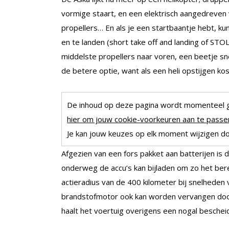
vormige staart, en een elektrisch aangedreven v
propellers… En als je een startbaantje hebt, kun
en te landen (short take off and landing of STO
middelste propellers naar voren, een beetje sne
de betere optie, want als een heli opstijgen k
De inhoud op deze pagina wordt momenteel 
hier om jouw cookie-voorkeuren aan te passen
Je kan jouw keuzes op elk moment wijzigen doo
Afgezien van een fors pakket aan batterijen is 
onderweg de accu’s kan bijladen om zo het bere
actieradius van de 400 kilometer bij snelheden 
brandstofmotor ook kan worden vervangen doo
haalt het voertuig overigens een nogal beschei