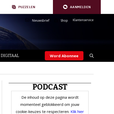
PUZZELEN
AANMELDEN
Klantenservice
Nieuwsbrief
Shop
 DIGITAAL
Word Abonnee
PODCAST
De inhoud op deze pagina wordt
momenteel geblokkeerd om jouw
cookie-keuzes te respecteren.
Klik hier