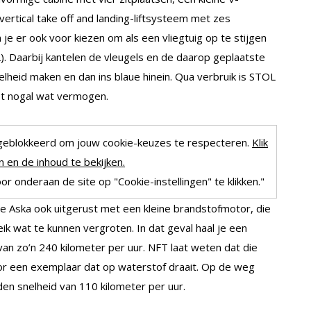
ertical take off and landing-liftsysteem met zes
 je er ook voor kiezen om als een vliegtuig op te stijgen
L). Daarbij kantelen de vleugels en de daarop geplaatste
lheid maken en dan ins blaue hinein. Qua verbruik is STOL
ost nogal wat vermogen.
geblokkeerd om jouw cookie-keuzes te respecteren.
Klik
 en de inhoud te bekijken.
r onderaan de site op "Cookie-instellingen" te klikken."
de Aska ook uitgerust met een kleine brandstofmotor, die
ik wat te kunnen vergroten. In dat geval haal je een
van zo’n 240 kilometer per uur. NFT laat weten dat die
r een exemplaar dat op waterstof draait. Op de weg
den snelheid van 110 kilometer per uur.