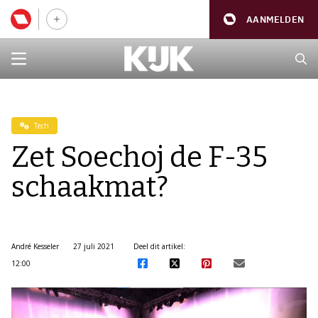
AANMELDEN
Tech
Zet Soechoj de F-35
schaakmat?
André Kesseler
27 juli 2021
Deel dit artikel:
12:00