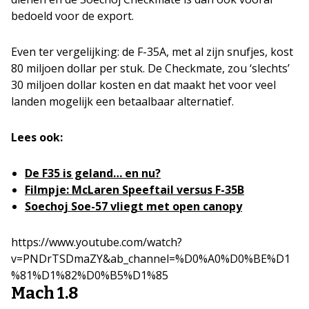
bedoeld voor de export.
Even ter vergelijking: de F-35A, met al zijn snufjes, kost
80 miljoen dollar per stuk. De Checkmate, zou ‘slechts’
30 miljoen dollar kosten en dat maakt het voor veel
landen mogelijk een betaalbaar alternatief.
Lees ook:
De F35 is geland… en nu?
Filmpje: McLaren Speeftail versus F-35B
Soechoj Soe-57 vliegt met open canopy
https://www.youtube.com/watch?
v=PNDrTSDmaZY&ab_channel=%D0%A0%D0%BE%D1
%81%D1%82%D0%B5%D1%85
Mach 1.8