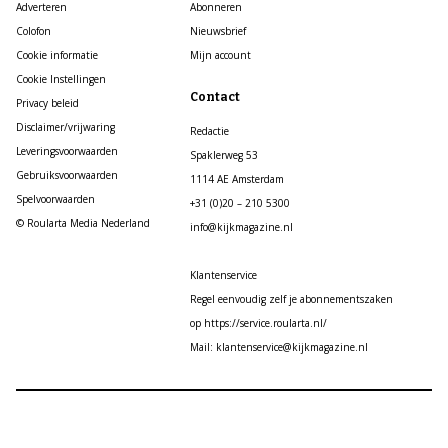
Adverteren
Abonneren
Colofon
Nieuwsbrief
Cookie informatie
Mijn account
Cookie Instellingen
Contact
Privacy beleid
Disclaimer/vrijwaring
Redactie
Leveringsvoorwaarden
Spaklerweg 53
Gebruiksvoorwaarden
1114 AE Amsterdam
Spelvoorwaarden
+31 (0)20 – 210 5300
© Roularta Media Nederland
info@kijkmagazine.nl
Klantenservice
Regel eenvoudig zelf je abonnementszaken
op https://service.roularta.nl/
Mail: klantenservice@kijkmagazine.nl