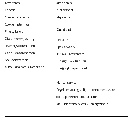
Adverteren
Abonneren
Colofon
Nieuwsbrief
Cookie informatie
Mijn account
Cookie Instellingen
Contact
Privacy beleid
Disclaimer/vrijwaring
Redactie
Leveringsvoorwaarden
Spaklerweg 53
Gebruiksvoorwaarden
1114 AE Amsterdam
Spelvoorwaarden
+31 (0)20 – 210 5300
© Roularta Media Nederland
info@kijkmagazine.nl
Klantenservice
Regel eenvoudig zelf je abonnementszaken
op https://service.roularta.nl/
Mail: klantenservice@kijkmagazine.nl