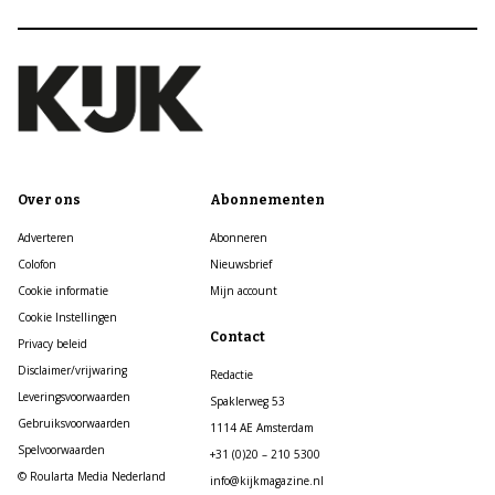
Over ons
Abonnementen
Adverteren
Abonneren
Colofon
Nieuwsbrief
Cookie informatie
Mijn account
Cookie Instellingen
Contact
Privacy beleid
Disclaimer/vrijwaring
Redactie
Leveringsvoorwaarden
Spaklerweg 53
Gebruiksvoorwaarden
1114 AE Amsterdam
Spelvoorwaarden
+31 (0)20 – 210 5300
© Roularta Media Nederland
info@kijkmagazine.nl