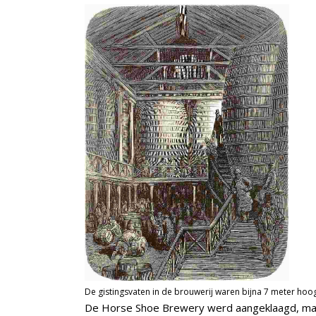
De gistingsvaten in de brouwerij waren bijna 7 meter hoo
De Horse Shoe Brewery werd aangeklaagd, maar