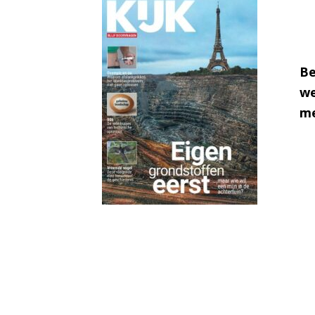
Be
we
me