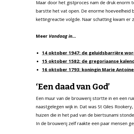
Maar door het gistproces nam de druk enorm to
barstte het vat open. De enorme hoeveelheid b
kettingreactie volgde. Naar schatting kwam er z
Meer
Vandaag in…
14 oktober 1947: de geluidsbarrière wo
15 oktober 1582: de gregoriaanse kalen
16 oktober 1793: koningin Marie Antoin
‘Een daad van God’
Een muur van de brouwerij stortte in en een r
naastgelegen wijk in. Dat was St Giles Rookery
huizen die in het pad van de biertsunami stond
In de brouwerij zelf raakte een paar mensen g