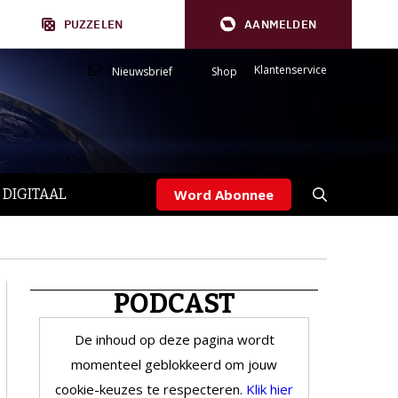
PUZZELEN
AANMELDEN
Klantenservice
Nieuwsbrief
Shop
 DIGITAAL
Word Abonnee
PODCAST
De inhoud op deze pagina wordt
momenteel geblokkeerd om jouw
cookie-keuzes te respecteren.
Klik hier