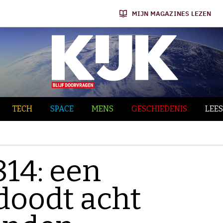
MIJN MAGAZINES LEZEN
TECH
SPACE
MENS
GESCHIEDENIS
LEES
814: een
doodt acht