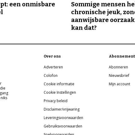
ipt: een onmisbare
Sommige mensen h
el
chronische jeuk, zo
aanwijsbare oorzaak
kan dat?
Over ons
Abonnement
Adverteren
Abonneren
Colofon
Nieuwsbrief
r
Cookie informatie
Mijn account
 die
Cookie Instellingen
pgang
 niks
Privacy beleid
Disclaimer/vrijwaring
Leveringsvoorwaarden
Gebruiksvoorwaarden
Spelvoorwaarden