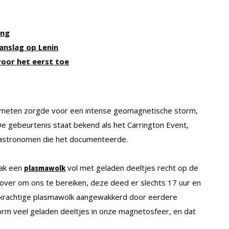
ing
anslag op Lenin
voor het eerst toe
emeten zorgde voor een intense geomagnetische storm,
e gebeurtenis staat bekend als het Carrington Event,
 astronomen die het documenteerde.
lak een
vol met geladen deeltjes recht op de
plasmawolk
n over om ons te bereiken, deze deed er slechts 17 uur en
al krachtige plasmawolk aangewakkerd door eerdere
orm veel geladen deeltjes in onze magnetosfeer, en dat