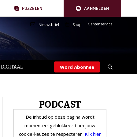
PUZZELEN
AANMELDEN
Klantenservice
Nieuwsbrief
Shop
 DIGITAAL
Word Abonnee
PODCAST
De inhoud op deze pagina wordt
momenteel geblokkeerd om jouw
cookie-keuzes te respecteren.
Klik hier