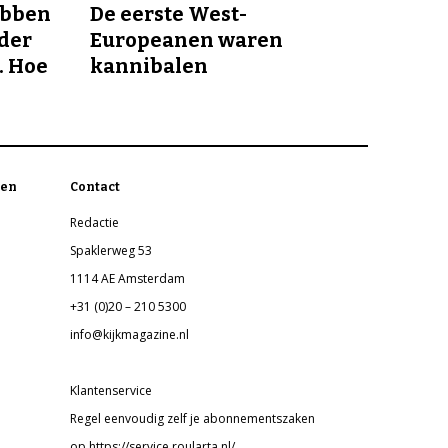
ebben
De eerste West-
nder
Europeanen waren
. Hoe
kannibalen
en
Contact
Redactie
Spaklerweg 53
1114 AE Amsterdam
+31 (0)20 – 210 5300
info@kijkmagazine.nl
Klantenservice
Regel eenvoudig zelf je abonnementszaken
op https://service.roularta.nl/