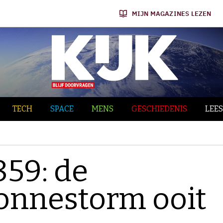
MIJN MAGAZINES LEZEN
TECH
SPACE
MENS
GESCHIEDENIS
LEES
859: de
zonnestorm ooit