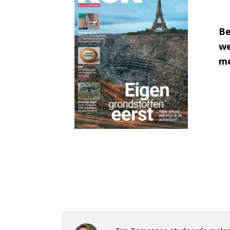
Be
we
me