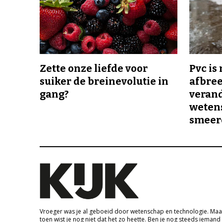
Zette onze liefde voor
Pvc is
suiker de breinevolutie in
afbree
gang?
veran
wetens
smeer
Vroeger was je al geboeid door wetenschap en technologie. Maa
toen wist je nog niet dat het zo heette. Ben je nog steeds iemand