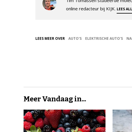
Tim Tomassen studeerde molecul
online redacteur bij KIJK.
LEES AL
LEES MEER OVER
AUTO'S
ELEKTRISCHE AUTO'S
NA
Meer Vandaag in...