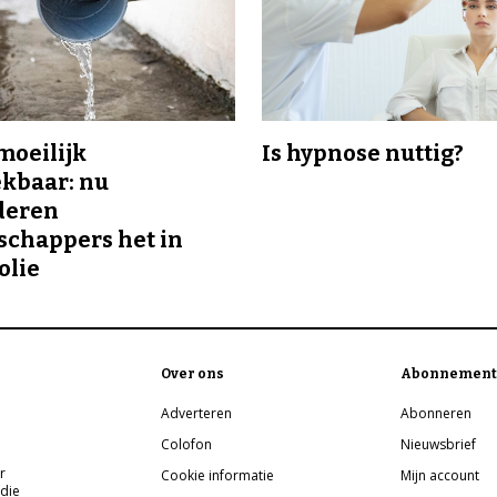
 moeilijk
Is hypnose nuttig?
kbaar: nu
deren
chappers het in
olie
Over ons
Abonnement
Adverteren
Abonneren
Colofon
Nieuwsbrief
r
Cookie informatie
Mijn account
 die