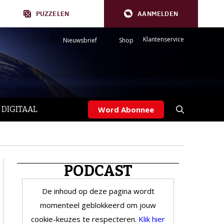
PUZZELEN
AANMELDEN
Klantenservice
Nieuwsbrief
Shop
 DIGITAAL
Word Abonnee
PODCAST
De inhoud op deze pagina wordt
momenteel geblokkeerd om jouw
cookie-keuzes te respecteren.
Klik hier