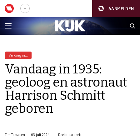
AANMELDEN
Vandaag in...
Vandaag in 1935:
geoloog en astronaut
Harrison Schmitt
geboren
Tim Tomassen
03 juli 2024
Deel dit artikel: