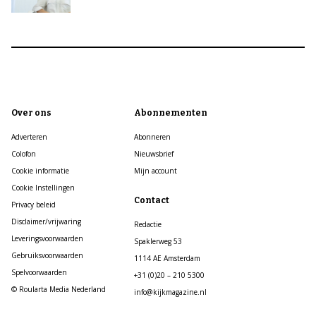
Over ons
Abonnementen
Adverteren
Abonneren
Colofon
Nieuwsbrief
Cookie informatie
Mijn account
Cookie Instellingen
Contact
Privacy beleid
Disclaimer/vrijwaring
Redactie
Leveringsvoorwaarden
Spaklerweg 53
Gebruiksvoorwaarden
1114 AE Amsterdam
Spelvoorwaarden
+31 (0)20 – 210 5300
© Roularta Media Nederland
info@kijkmagazine.nl