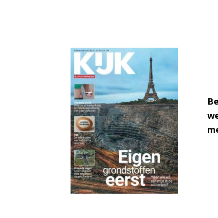
Be
we
me