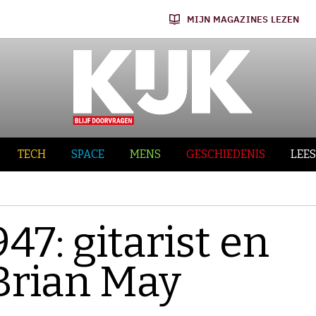
MIJN MAGAZINES LEZEN
TECH
SPACE
MENS
GESCHIEDENIS
LEES
47: gitarist en
 Brian May