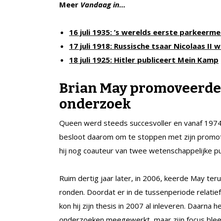
Meer
Vandaag in…
16 juli 1935: ’s werelds eerste parkeerm
17 juli 1918: Russische tsaar Nicolaas I
18 juli 1925: Hitler publiceert Mein Kamp
Brian May promoveerde 3
onderzoek
Queen werd steeds succesvoller en vanaf 1974 
besloot daarom om te stoppen met zijn promot
hij nog coauteur van twee wetenschappelijke pub
Ruim dertig jaar later, in 2006, keerde May ter
ronden. Doordat er in de tussenperiode relatief
kon hij zijn thesis in 2007 al inleveren. Daarn
onderzoeken meegewerkt, maar zijn focus bleef a