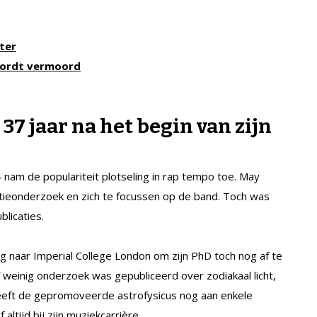
eter
I wordt vermoord
7 jaar na het begin van zijn
nam de populariteit plotseling in rap tempo toe. May
ieonderzoek en zich te focussen op de band. Toch was
licaties.
ug naar Imperial College London om zijn PhD toch nog af te
 weinig onderzoek was gepubliceerd over zodiakaal licht,
a heeft de gepromoveerde astrofysicus nog aan enkele
ltijd bij zijn muziekcarrière.