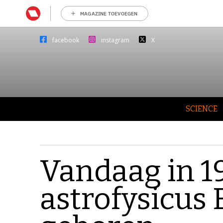
MAGAZINE TOEVOEGEN
facebook
instagram
X
SCIENCE
Vandaag in 19
astrofysicus