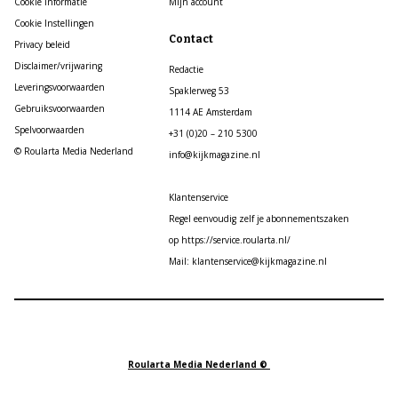
Cookie informatie
Mijn account
Cookie Instellingen
Contact
Privacy beleid
Disclaimer/vrijwaring
Redactie
Leveringsvoorwaarden
Spaklerweg 53
Gebruiksvoorwaarden
1114 AE Amsterdam
Spelvoorwaarden
+31 (0)20 – 210 5300
© Roularta Media Nederland
info@kijkmagazine.nl
Klantenservice
Regel eenvoudig zelf je abonnementszaken
op https://service.roularta.nl/
Mail: klantenservice@kijkmagazine.nl
Roularta Media Nederland ©