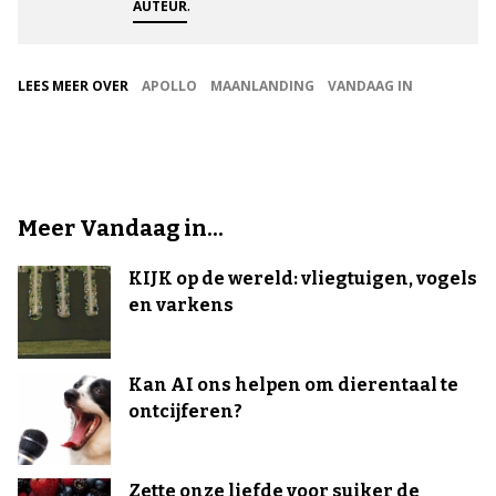
.
AUTEUR
LEES MEER OVER
APOLLO
MAANLANDING
VANDAAG IN
Meer Vandaag in...
KIJK op de wereld: vliegtuigen, vogels
en varkens
Kan AI ons helpen om dierentaal te
ontcijferen?
Zette onze liefde voor suiker de