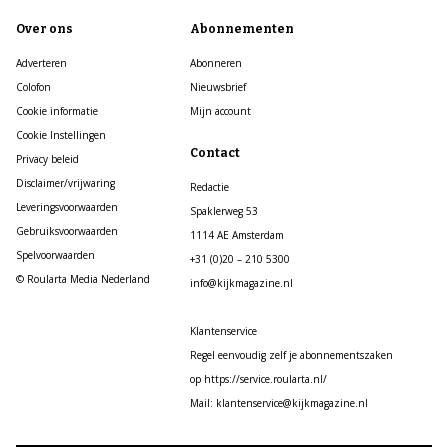
Over ons
Abonnementen
Adverteren
Abonneren
Colofon
Nieuwsbrief
Cookie informatie
Mijn account
Cookie Instellingen
Contact
Privacy beleid
Disclaimer/vrijwaring
Redactie
Leveringsvoorwaarden
Spaklerweg 53
Gebruiksvoorwaarden
1114 AE Amsterdam
Spelvoorwaarden
+31 (0)20 – 210 5300
© Roularta Media Nederland
info@kijkmagazine.nl
Klantenservice
Regel eenvoudig zelf je abonnementszaken
op https://service.roularta.nl/
Mail: klantenservice@kijkmagazine.nl