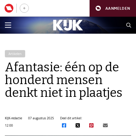
AANMELDEN
Artikelen
Afantasie: één op de
honderd mensen
denkt niet in plaatjes
KIJK-redactie
07 augustus 2025
Deel dit artikel:
12:00