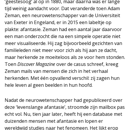
‘geestesoog’ al op in 1880, maar daarna was er lange
tijd weinig aandacht voor. Dat veranderde toen Adam
Zeman, een neurowetenschapper van de Universiteit
van Exeter in Engeland, er in 2015 een labeltje op
plakte: afantasie. Zeman had een aantal jaar daarvoor
een man onderzocht die na een simpele operatie niet
meer visualiseerde. Hij zag bijvoorbeeld gezichten van
familieleden niet meer voor zich als hij aan ze dacht,
maar herkende ze moeiteloos als ze voor hem stonden.
Toen
Discover Magazine
over de casus schreef, kreeg
Zeman mails van mensen die zich in het verhaal
herkenden. Met één opvallend verschil: zij zagen hun
hele leven al geen beelden in hun hoofd.
Nadat de neurowetenschapper had gepubliceerd over
deze ‘levenslange afantasie’, stroomde zijn mailbox pas
echt vol. Nu, tien jaar later, heeft hij een database met
duizenden mensen met afantasie en lopen er
wereldwijd studies naar het fenomeen. Het lijkt erop