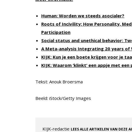
Human: Worden we steeds asocialer?
Roots of Incivility: How Personality, Med
Participation
Social status and unethical behavior: Two 
A Meta-analysis Integrating 20 years of 
KIJK: Kun je een boete krijgen voor je ta
KIJK: Waarom ‘klinkt’ een appje met een 
Tekst: Anouk Broersma
Beeld: iStock/Getty Images
KIJK-redactie
LEES ALLE ARTIKELEN VAN DEZE 