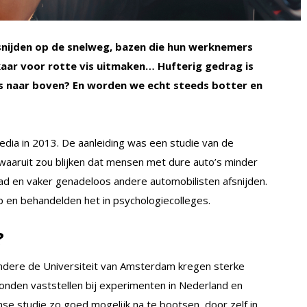
snijden op de snelweg, bazen die hun werknemers
lkaar voor rotte vis uitmaken… Hufterig gedrag is
ies naar boven? En worden we echt steeds botter en
media in 2013. De aanleiding was een studie van de
S, waaruit zou blijken dat mensen met dure auto’s minder
d en vaker genadeloos andere automobilisten afsnijden.
p en behandelden het in psychologiecolleges.
?
ndere de Universiteit van Amsterdam kregen sterke
t konden vaststellen bij experimenten in Nederland en
se studie zo goed mogelijk na te bootsen, door zelf in