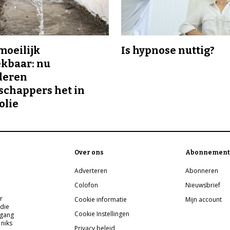
 moeilijk
Is hypnose nuttig?
kbaar: nu
deren
chappers het in
olie
Over ons
Abonnement
Adverteren
Abonneren
Colofon
Nieuwsbrief
r
Cookie informatie
Mijn account
 die
Cookie Instellingen
pgang
 niks
Privacy beleid