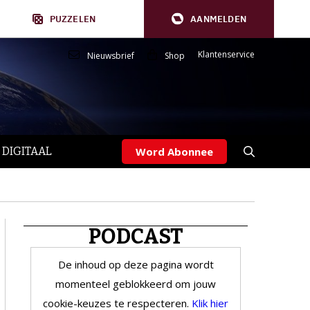
PUZZELEN
AANMELDEN
Klantenservice
Nieuwsbrief
Shop
 DIGITAAL
Word Abonnee
PODCAST
De inhoud op deze pagina wordt
momenteel geblokkeerd om jouw
cookie-keuzes te respecteren.
Klik hier