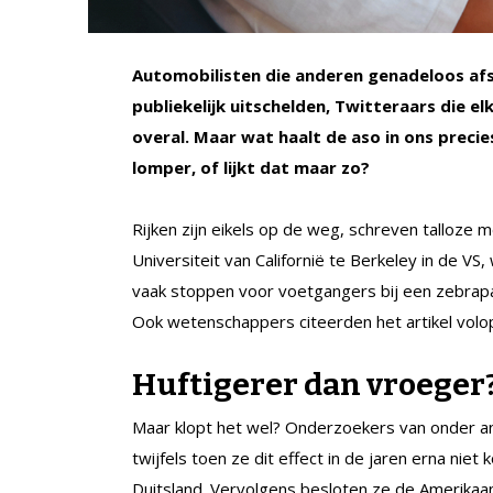
Automobilisten die anderen genadeloos af
publiekelijk uitschelden, Twitteraars die e
overal. Maar wat haalt de aso in ons prec
lomper, of lijkt dat maar zo?
Rijken zijn eikels op de weg, schreven talloze 
Universiteit van Californië te Berkeley in de V
vaak stoppen voor voetgangers bij een zebrapa
Ook wetenschappers citeerden het artikel volo
Huftigerer dan vroeger
Maar klopt het wel? Onderzoekers van onder a
twijfels toen ze dit effect in de jaren erna nie
Duitsland. Vervolgens besloten ze de Amerikaan