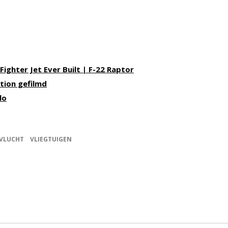
ighter Jet Ever Built | F-22 Raptor
otion gefilmd
lo
VLUCHT
VLIEGTUIGEN