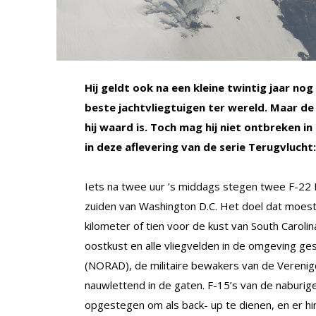
Hij geldt ook na een kleine twintig jaar n
beste jachtvliegtuigen ter wereld. Maar de 
hij waard is. Toch mag hij niet ontbreken i
in deze aflevering van de serie Terugvlucht
Iets na twee uur ’s middags stegen twee F-22 R
zuiden van Washington D.C. Het doel dat moes
kilometer of tien voor de kust van South Carol
oostkust en alle vliegvelden in de omgeving 
(NORAD), de militaire bewakers van de Verenigd
nauwlettend in de gaten. F-15’s van de naburi
opgestegen om als back- up te dienen, en er hin