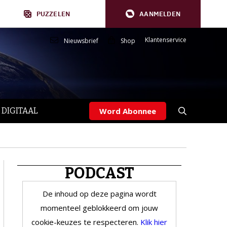
PUZZELEN
AANMELDEN
Klantenservice
Nieuwsbrief
Shop
 DIGITAAL
Word Abonnee
PODCAST
De inhoud op deze pagina wordt
momenteel geblokkeerd om jouw
cookie-keuzes te respecteren.
Klik hier