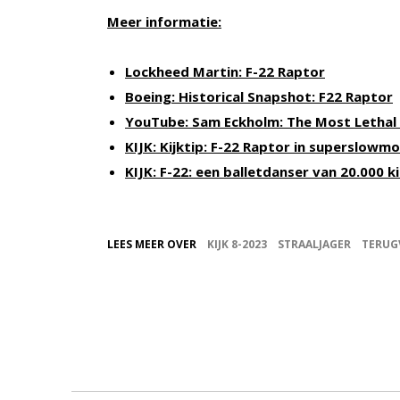
Meer informatie:
Lockheed Martin: F-22 Raptor
Boeing: Historical Snapshot: F22 Raptor
YouTube: Sam Eckholm: The Most Lethal F
KIJK: Kijktip: F-22 Raptor in superslowm
KIJK: F-22: een balletdanser van 20.000 ki
LEES MEER OVER
KIJK 8-2023
STRAALJAGER
TERUG