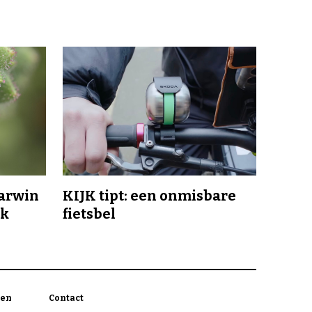
Darwin
KIJK tipt: een onmisbare
jk
fietsbel
en
Contact