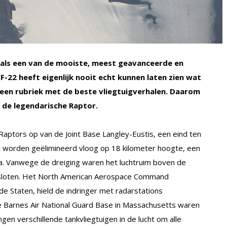
og als een van de mooiste, meest geavanceerde en
F-22 heeft eigenlijk nooit echt kunnen laten zien wat
n een rubriek met de beste vliegtuigverhalen. Daarom
: de legendarische Raptor.
aptors op van de Joint Base Langley-Eustis, een eind ten
t worden geëlimineerd vloog op 18 kilometer hoogte, een
ina. Vanwege de dreiging waren het luchtruim boven de
gesloten. Het North American Aerospace Command
e Staten, hield de indringer met radarstations
ge Barnes Air National Guard Base in Massachusetts waren
gen verschillende tankvliegtuigen in de lucht om alle