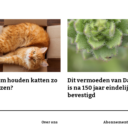
m houden katten zo
Dit vermoeden van 
ozen?
is na 150 jaar eindeli
bevestigd
Over ons
Abonnement