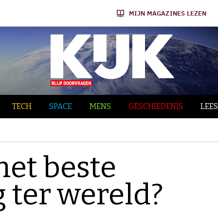
MIJN MAGAZINES LEZEN
TECH
SPACE
MENS
GESCHIEDENIS
LEES
het beste
g ter wereld?