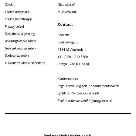
Colofon
Nieuwsbrief
Cookie informatie
Mijn account
Cookie Instellingen
Contact
Privacy beleid
Disclaimer/vrijwaring
Redactie
Leveringsvoorwaarden
Spaklerweg 53
Gebruiksvoorwaarden
1114 AE Amsterdam
Spelvoorwaarden
+31 (0)20 – 210 5300
© Roularta Media Nederland
info@kijkmagazine.nl
Klantenservice
Regel eenvoudig zelf je abonnementszaken
op https://service.roularta.nl/
Mail: klantenservice@kijkmagazine.nl
Roularta Media Nederland ©