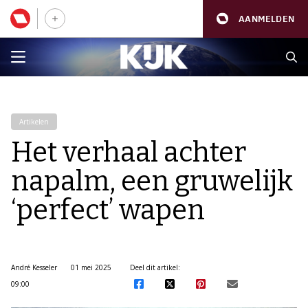
AANMELDEN
Artikelen
Het verhaal achter
napalm, een gruwelijk
‘perfect’ wapen
André Kesseler
01 mei 2025
Deel dit artikel:
09:00