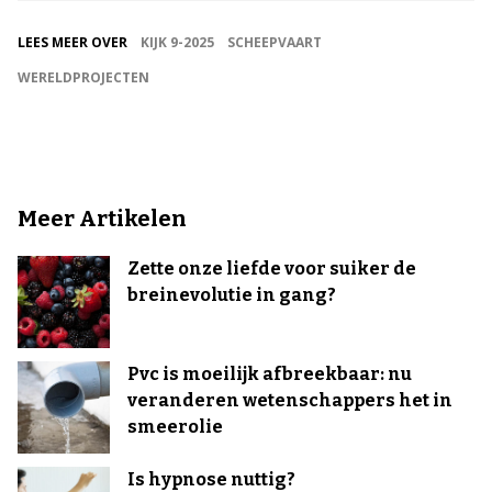
LEES MEER OVER
KIJK 9-2025
SCHEEPVAART
WERELDPROJECTEN
Meer Artikelen
Zette onze liefde voor suiker de
breinevolutie in gang?
Pvc is moeilijk afbreekbaar: nu
veranderen wetenschappers het in
smeerolie
Is hypnose nuttig?