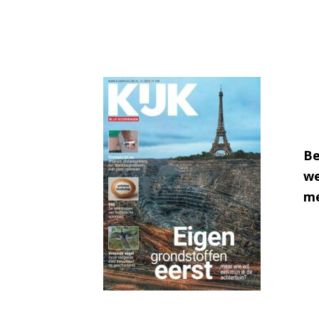
Be
we
me