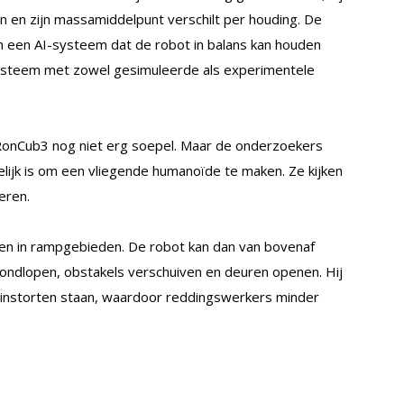
en zijn massamiddelpunt verschilt per houding. De
een AI-systeem dat de robot in balans kan houden
 systeem met zowel gesimuleerde als experimentele
t iRonCub3 nog niet erg soepel. Maar de onderzoekers
elijk is om een vliegende humanoïde te maken. Ze kijken
eren.
den in rampgebieden. De robot kan dan van bovenaf
rondlopen, obstakels verschuiven en deuren openen. Hij
 instorten staan, waardoor reddingswerkers minder