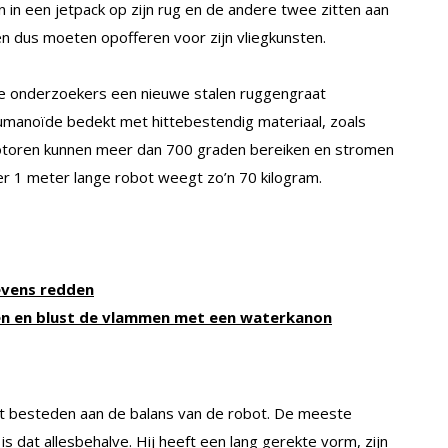
 in een jetpack op zijn rug en de andere twee zitten aan
den dus moeten opofferen voor zijn vliegkunsten.
e onderzoekers een nieuwe stalen ruggengraat
humanoïde bedekt met hittebestendig materiaal, zoals
lmotoren kunnen meer dan 700 graden bereiken en stromen
eer 1 meter lange robot weegt zo’n 70 kilogram.
evens redden
 en blust de vlammen met een waterkanon
t besteden aan de balans van de robot. De meeste
 dat allesbehalve. Hij heeft een lang gerekte vorm, zijn