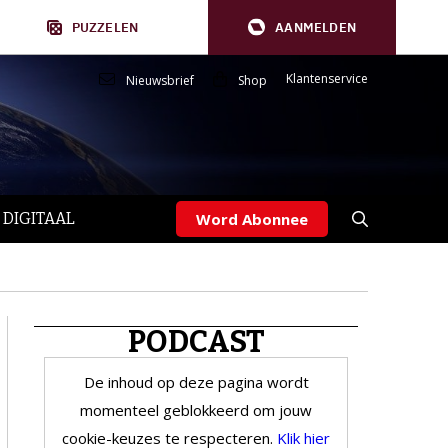
PUZZELEN
AANMELDEN
Klantenservice
Nieuwsbrief
Shop
 DIGITAAL
Word Abonnee
PODCAST
De inhoud op deze pagina wordt
momenteel geblokkeerd om jouw
cookie-keuzes te respecteren.
Klik hier