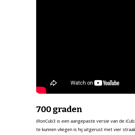
700 graden
iRonCub3 is een aangepaste versie van de iCub3
te kunnen vliegen is hij uitgerust met vier s