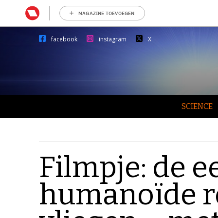
MAGAZINE TOEVOEGEN
facebook
instagram
X
SCIENCE
Filmpje: de e
humanoïde ro