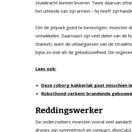
stuwkracht kunnen leveren. Twee daarvan zitten
het uiteinde van zijn armen – hij heeft zijn han
Om de jetpack goed te bevestigen, moesten d
ontwikkelen. Daarnaast zijn veel delen van de 
titanium, want de uitlaatgassen van de straa
bijna zo snel als de geluidssnelheid. De ongev
Lees ook:
Deze cyborg-kakkerlak gaat misschien l
Robothond verkent brandende gebouwen
Reddingswerker
De onderzoekers moesten vooral veel aandach
drones zijn symmetrisch en compact, iRonCub3 is