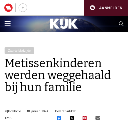
AANMELDEN
Zwarte bladzijde
Metissenkinderen
werden weggehaald
bij hun familie
KIJK-redactie
18 januari 2024
Deel dit artikel:
12:05