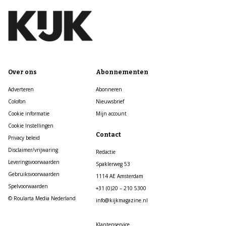
Over ons
Abonnementen
Adverteren
Abonneren
Colofon
Nieuwsbrief
Cookie informatie
Mijn account
Cookie Instellingen
Contact
Privacy beleid
Disclaimer/vrijwaring
Redactie
Leveringsvoorwaarden
Spaklerweg 53
Gebruiksvoorwaarden
1114 AE Amsterdam
Spelvoorwaarden
+31 (0)20 – 210 5300
© Roularta Media Nederland
info@kijkmagazine.nl
Klantenservice