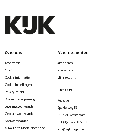
Over ons
Abonnementen
Adverteren
Abonneren
Colofon
Nieuwsbrief
Cookie informatie
Mijn account
Cookie Instellingen
Contact
Privacy beleid
Disclaimer/vrijwaring
Redactie
Leveringsvoorwaarden
Spaklerweg 53
Gebruiksvoorwaarden
1114 AE Amsterdam
Spelvoorwaarden
+31 (0)20 – 210 5300
© Roularta Media Nederland
info@kijkmagazine.nl