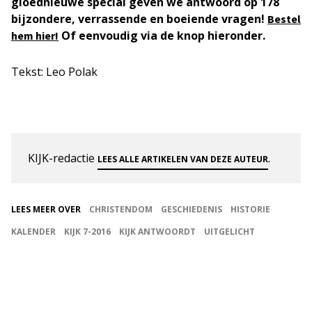
gloednieuwe special geven we antwoord op 178
bijzondere, verrassende en boeiende vragen!
Bestel
Of eenvoudig via de knop hieronder.
hem hier!
Tekst: Leo Polak
KIJK-redactie
.
LEES ALLE ARTIKELEN VAN DEZE AUTEUR
LEES MEER OVER
CHRISTENDOM
GESCHIEDENIS
HISTORIE
KALENDER
KIJK 7-2016
KIJK ANTWOORDT
UITGELICHT