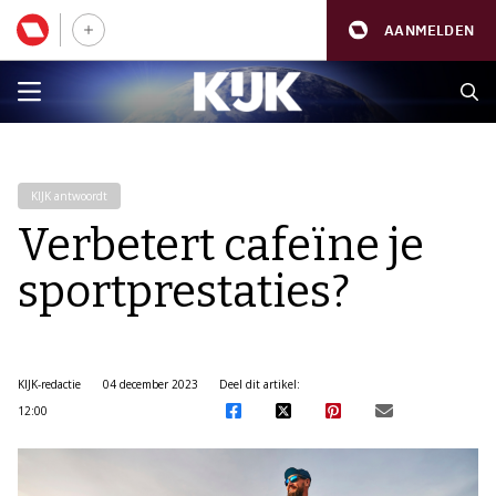
AANMELDEN
KIJK antwoordt
Verbetert cafeïne je
sportprestaties?
KIJK-redactie
04 december 2023
Deel dit artikel:
12:00