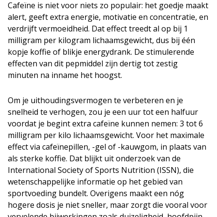
Cafeïne is niet voor niets zo populair: het goedje maakt
alert, geeft extra energie, motivatie en concentratie, en
verdrijft vermoeidheid. Dat effect treedt al op bij 1
milligram per kilogram lichaamsgewicht, dus bij één
kopje koffie of blikje energydrank. De stimulerende
effecten van dit pepmiddel zijn dertig tot zestig
minuten na inname het hoogst.
Om je uithoudingsvermogen te verbeteren en je
snelheid te verhogen, zou je een uur tot een halfuur
voordat je begint extra cafeïne kunnen nemen: 3 tot 6
milligram per kilo lichaamsgewicht. Voor het maximale
effect via cafeïnepillen, -gel of -kauwgom, in plaats van
als sterke koffie. Dat blijkt uit onderzoek van de
International Society of Sports Nutrition (ISSN), die
wetenschappelijke informatie op het gebied van
sportvoeding bundelt. Overigens maakt een nóg
hogere dosis je niet sneller, maar zorgt die vooral voor
vervelende bijwerkingen zoals duizeligheid, hoofdpijn