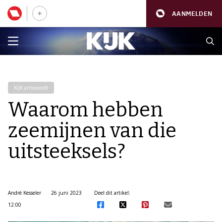
AANMELDEN
KIJK antwoordt
Waarom hebben
zeemijnen van die
uitsteeksels?
André Kesseler
26 juni 2023
Deel dit artikel:
12:00