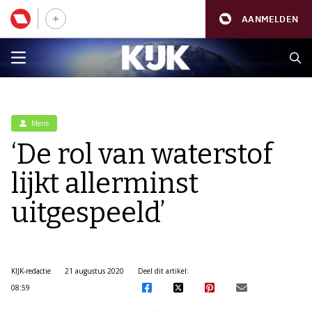
AANMELDEN
Mens
‘De rol van waterstof
lijkt allerminst
uitgespeeld’
KIJK-redactie
21 augustus 2020
Deel dit artikel:
08:59