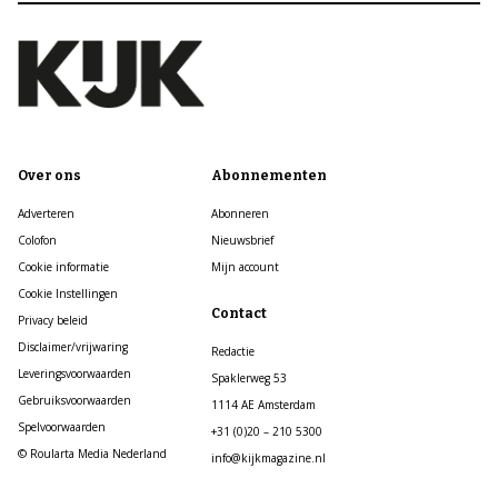
Over ons
Abonnementen
Adverteren
Abonneren
Colofon
Nieuwsbrief
Cookie informatie
Mijn account
Cookie Instellingen
Contact
Privacy beleid
Disclaimer/vrijwaring
Redactie
Leveringsvoorwaarden
Spaklerweg 53
Gebruiksvoorwaarden
1114 AE Amsterdam
Spelvoorwaarden
+31 (0)20 – 210 5300
© Roularta Media Nederland
info@kijkmagazine.nl