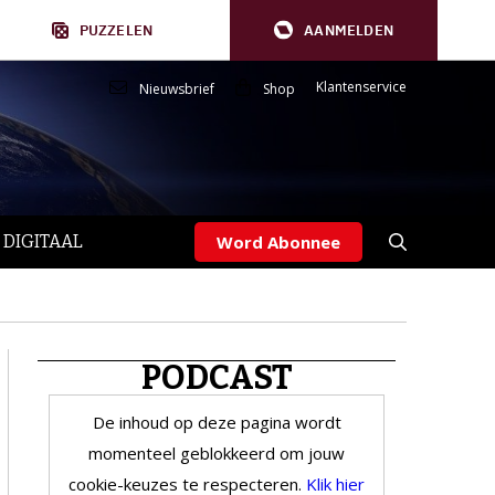
PUZZELEN
AANMELDEN
Klantenservice
Nieuwsbrief
Shop
 DIGITAAL
Word Abonnee
PODCAST
De inhoud op deze pagina wordt
momenteel geblokkeerd om jouw
cookie-keuzes te respecteren.
Klik hier