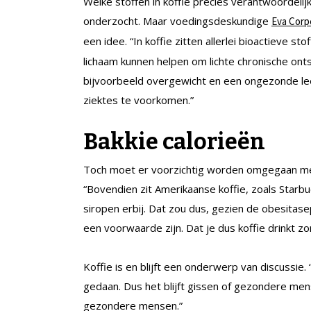
Welke stoffen in koffie precies verantwoordeli
onderzocht. Maar voedingsdeskundige
Eva Corpe
een idee. “In koffie zitten allerlei bioactieve s
lichaam kunnen helpen om lichte chronische on
bijvoorbeeld overgewicht en een ongezonde lee
ziektes te voorkomen.”
Bakkie calorieën
Toch moet er voorzichtig worden omgegaan met 
“Bovendien zit Amerikaanse koffie, zoals Star
siropen erbij. Dat zou dus, gezien de obesitas
een voorwaarde zijn. Dat je dus koffie drinkt 
Koffie is en blijft een onderwerp van discussie.
gedaan. Dus het blijft gissen of gezondere mens
gezondere mensen.”