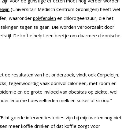
jk zijn voor de gunstige effecten moet nog verder worden
(Universitair Medisch Centrum Groningen) heeft wel
leijn
toffen, waaronder
en chlorogeenzuur, die het
polyfenolen
tstekingen tegen te gaan. Die worden veroorzaakt door
fstijl. De koffie helpt een beetje om daarmee chronische
de resultaten van het onderzoek, vindt ook Corpeleijn.
bucks, tegenwoordig vaak bomvol calorieën, met room en
epidemie en de grote invloed van obesitas op ziekte, wel
zonder enorme hoeveelheden melk en suiker of siroop.”
 “Echt goede interventiestudies zijn bij mijn weten nog niet
en meer koffie drinken of dat koffie zorgt voor