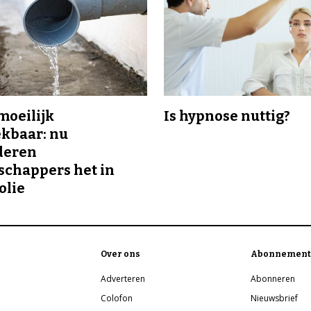
 moeilijk
Is hypnose nuttig?
kbaar: nu
deren
chappers het in
olie
Over ons
Abonnement
Adverteren
Abonneren
Colofon
Nieuwsbrief