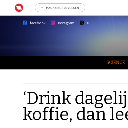
MAGAZINE TOEVOEGEN
facebook
instagram
X
SCIENCE
‘Drink dageli
koffie, dan le