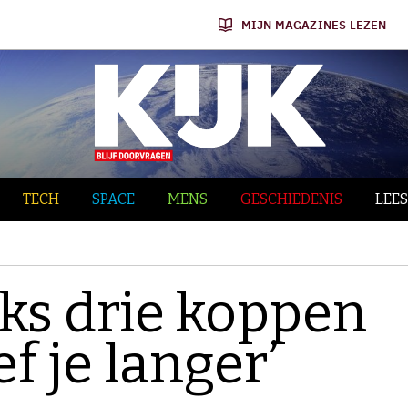
MIJN MAGAZINES LEZEN
TECH
SPACE
MENS
GESCHIEDENIS
LEES
jks drie koppen
ef je langer’