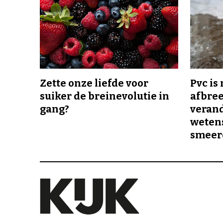
Zette onze liefde voor
Pvc is
suiker de breinevolutie in
afbree
gang?
veran
wetens
smeer