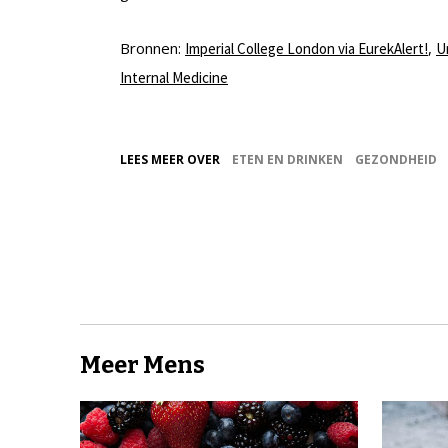
Bronnen:
,
Imperial College London via EurekAlert!
U
Internal Medicine
LEES MEER OVER
ETEN EN DRINKEN
GEZONDHEID
Meer Mens