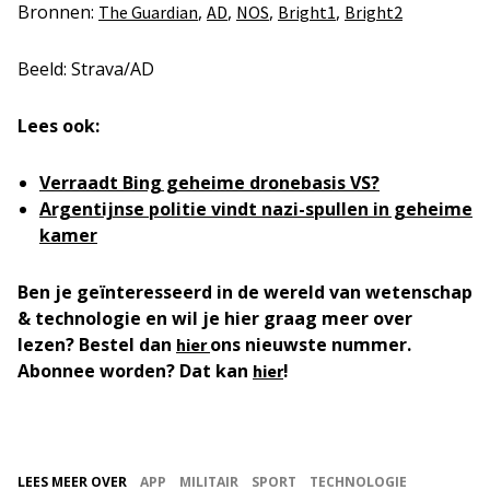
Bronnen:
,
,
,
,
The Guardian
AD
NOS
Bright1
Bright2
Beeld: Strava/AD
Lees ook:
Verraadt Bing geheime dronebasis VS?
Argentijnse politie vindt nazi-spullen in geheime
kamer
Ben je geïnteresseerd in de wereld van wetenschap
& technologie en wil je hier graag meer over
lezen? Bestel dan
ons nieuwste nummer.
hier
Abonnee worden? Dat kan
!
hier
LEES MEER OVER
APP
MILITAIR
SPORT
TECHNOLOGIE