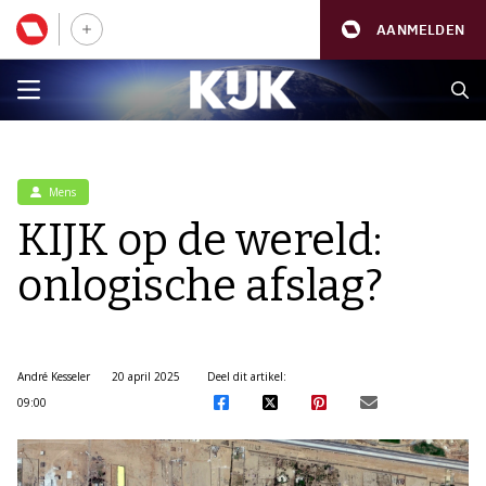
AANMELDEN
Mens
KIJK op de wereld:
onlogische afslag?
André Kesseler
20 april 2025
Deel dit artikel:
09:00